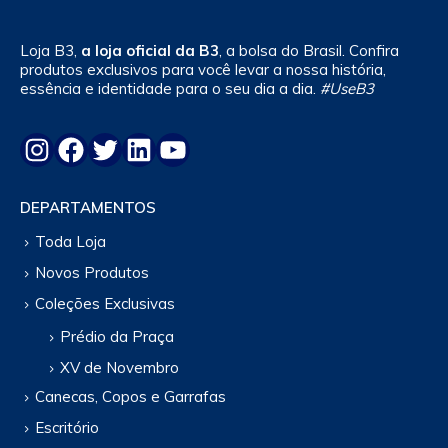
chosen
chosen
on
on
Loja B3,
a loja oficial da B3
, a bolsa do Brasil. Confira
the
the
produtos exclusivos para você levar a nossa história,
product
product
essência e identidade para o seu dia a dia.
#UseB3
page
page
Instagram
Facebook
Twitter
LinkedIn
YouTube
DEPARTAMENTOS
Toda Loja
Novos Produtos
Coleções Exclusivas
Prédio da Praça
XV de Novembro
Canecas, Copos e Garrafas
Escritório