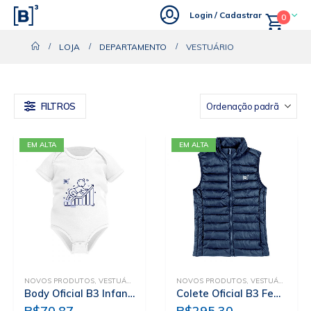
Login / Cadastrar
0
LOJA
DEPARTAMENTO
VESTUÁRIO
FILTROS
EM ALTA
EM ALTA
NOVOS PRODUTOS
,
VESTUÁRIO
NOVOS PRODUTOS
,
VESTUÁRIO
Body Oficial B3 Infantil
Colete Oficial B3 Feminino
R$
70,87
R$
295,30